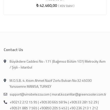
₺
42.460,00
( KDV Dahil )
Contact Us
Büyükdere Caddesi No : 171 (Bağımsız Bölüm 107) Metrocity Avm
/ Şişli - İstanbul
M.O.S.B. 4. Kısım Ahmet Nazif Zorlu Bulvarı No:32 45030
Yunusemre MANISA, TURKEY
support@vinobelezza.com | murat.kozanlilar@greencooler.com.tr
+90212 272 15 95 | +90530 665 58 94 | +90533 281 52 29 |
+90531 885 7 565 | +90850 205 5 452 | +90 236 213 1 212