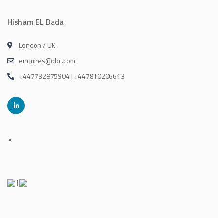
Hisham EL Dada
London / UK
enquires@cbc.com
+447732875904 | +447810206613
|