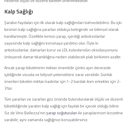
nedenle ölçülü ve düzenli tüketim önerilmektedir.
Kalp Sağlığı
Şarabın faydaları için ilk olarak kalp sağlığından bahsedebiliriz. Bu içki
türünün kalp sağlığına yararları oldukça belirgindir ve bilimsel olarak
kanıtlanmıştır. Özellikle kırmızı şarap, içerdiği antioksidanlar
sayesinde kalp sağlığını korumaya yardımcı olur. Öyle ki
antioksidanlar, damarları korur ve LDL kolesterolün oksidasyonunu
önleyerek damar tıkanıklığına neden olabilecek plak birikimini azaltır.
Ancak şarap tüketiminin miktarı önemlidir çünkü aşırı derecede
içildiğinde vücuda ve bilişsel yeteneklere zarar verebilir. Günlük
önerilen tüketim miktarı kadınlar için 1-2 bardak iken erkekler için 2-
3’tür.
Tüm yararları ve zararları göz önünde bulundurularak ölçülü ve düzenli
tüketildiğinde şarabın kalp sağlığı için faydalı bir içecek olduğu bilinir.
Siz de Vino Bellezza’nın
şarap soğutucuları
ile şaraplarınızın lezzetine
varabilir, aynı zamanda sağlığınızı koruyabilirsiniz.