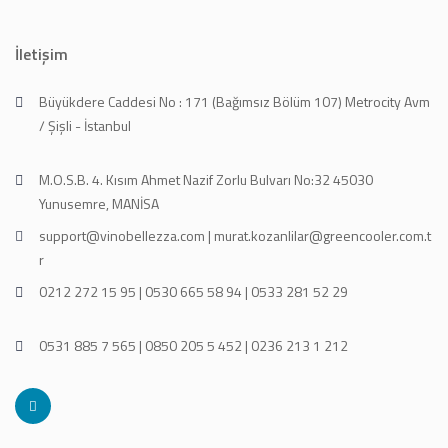
İletişim
Büyükdere Caddesi No : 171 (Bağımsız Bölüm 107) Metrocity Avm
/ Şişli - İstanbul
M.O.S.B. 4. Kısım Ahmet Nazif Zorlu Bulvarı No:32 45030
Yunusemre, MANİSA
support@vinobellezza.com | murat.kozanlilar@greencooler.com.t
r
0212 272 15 95 | 0530 665 58 94 | 0533 281 52 29
0531 885 7 565 | 0850 205 5 452 | 0236 213 1 212